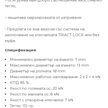
– осигурява най-добро съотношение якост/малко
тегло,
– защитава маркировката от изтриване.
• Предлага се във версия със система на
заключване на ключалката TRIACT-LOCK или без
муфа.
Спецификация
:
Минимален диаметър на въжето: 7 mm
Максимален диаметър на въжето: 13 mm
Диаметър на ролката: 18 mm
Максимално работно натоварване: 2 x 2 = 4 kN
КПД: 85 %.
Якост по голямата ос: 20 kN
Якост по малката ос: 8 kN
Якост с отворена ключалка: 7 kN
Тегло: 115 гр.