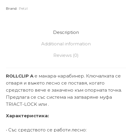
Brand:
Petzl
Description
Additional information
Reviews (0)
ROLLCLIP A
е макара-карабинер. Ключалката се
отваря и въжето лесно се поставя, когато
средството вече е закачено към опорната точка.
Предлага се със система на затваряне муфа
TRIACT-LOCK или .
Характеристика:
• Със средството се работи лесно: