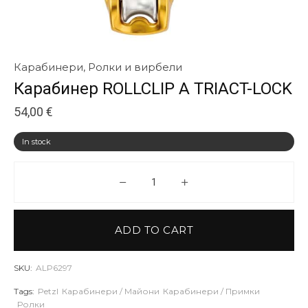
Карабинери
,
Ролки и вирбели
Карабинер ROLLCLIP A TRIACT-LOCK
54,00
€
In stock
Карабинер ROLLCLIP A TRIACT
ADD TO CART
SKU:
ALP6297
Tags:
Petzl
Карабинери / Майони
Карабинери / Примки
Ролки