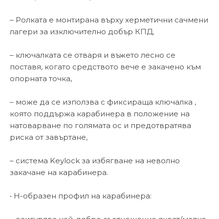
– Ролката е монтирана върху херметични сачмени
лагери за изключително добър КПД,
– ключалката се отваря и въжето лесно се
поставя, когато средството вече е закачено към
опорната точка,
– може да се използва с фиксираща ключалка ,
която поддържа карабинера в положение на
натоварване по голямата ос и предотвратява
риска от завъртане,
– система Keylock за избягване на неволно
закачане на карабинера.
• Н-образен профил на карабинера: