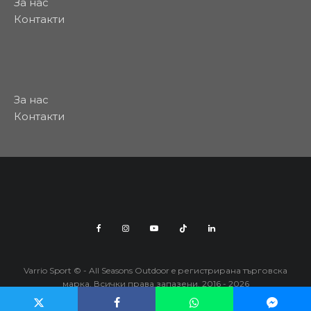
За нас
Контакти
За нас
Контакти
Varrio Sport © - All Seasons Outdoor e регистрирана търговска
марка. Всички права запазени. 2016 - 2026