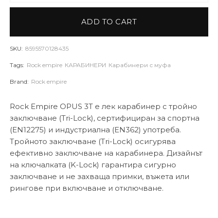
ADD TO CART
SKU:
8595570128435
Tags:
Rock empire
КАРАБИНЕРИ
Карабинери с муфа
Brand:
Rock empire
Rock Empire OPUS 3T е лек карабинер с тройно
заключване (Tri-Lock), сертифициран за спортна
(EN12275) и индустриална (EN362) употреба.
Тройното заключване (Tri-Lock) осигурява
ефективно заключване на карабинера. Дизайнът
на ключалката (K-Lock) гарантира сигурно
заключване и не захваща примки, въжета или
рингове при включване и отключване.