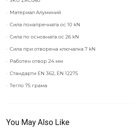
·
SKU ZRC060
·
Материал Алуминий
·
Сила понапречната ос 10 kN
·
Сила по основната ос 26 kN
·
Сила при отворена ключалка 7 kN
·
Работен отвор 24 мм
·
Стандарти EN 362, EN 12275
·
Тегло 75 грама
You May Also Like