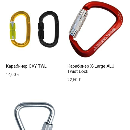
Карабинер OXY TWL
Карабинер X-Large ALU
Twist Lock
14,00
€
22,50
€
This product has multiple variants. The options may be
This product has multiple v