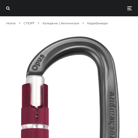
Home
СПОРТ
Катерене | Алпинизъм
Карабинери