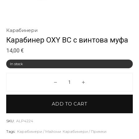
Карабинери
Карабинер OXY BC с винтова муфа
14,00
€
In stock
Карабинер OXY BC с винтова м
ADD TO CART
SKU:
ALP4224
Tags:
Карабинери / Майони
Карабинери / Примки