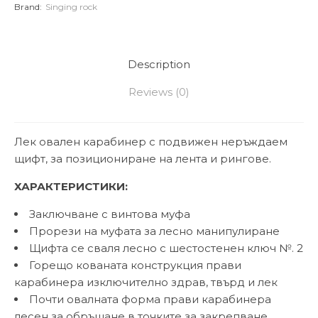
Brand:
Singing rock
Description
Reviews (0)
Лек овален карабинер с подвижен неръждаем
щифт, за позициониране на лента и рингове.
ХАРАКТЕРИСТИКИ:
Заключване с винтова муфа
Прорези на муфата за лесно манипулиране
Щифта се сваля лесно с шестостенен ключ №. 2
Горещо кованата конструкция прави
карабинера изключително здрав, твърд и лек
Почти овалната форма прави карабинера
лесен за обръщане в точките за закрепване