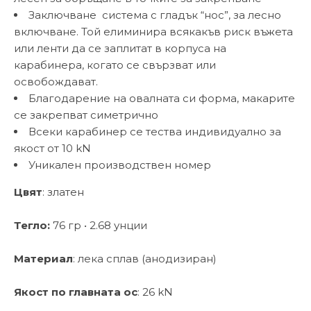
Заключване система с гладък “нос”, за лесно
включване. Той елиминира всякакъв риск въжета
или ленти да се заплитат в корпуса на
карабинера, когато се свързват или
освобождават.
Благодарение на овалната си форма, макарите
се закрепват симетрично
Всеки карабинер се тества индивидуално за
якост от 10 kN
Уникален производствен номер
Цвят
: златен
Тегло:
76 гр • 2.68 унции
Материал
: лека сплав (анодизиран)
Якост по главната ос
: 26 kN