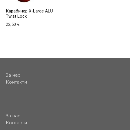
Карабинер X-Large ALU
Twist Lock
22,50
€
This product has multiple variants. The options may be
За нас
Контакти
За нас
Контакти