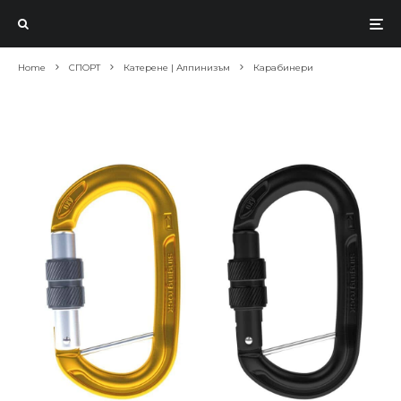
Home
СПОРТ
Катерене | Алпинизъм
Карабинери