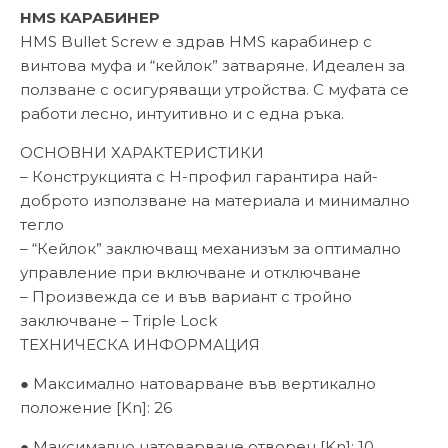
HMS КАРАБИНЕР
HMS Bullet Screw е здрав HMS карабинер с
винтова муфа и “кейлок” затваряне. Идеален за
ползване с осигуряващи утройства. С муфата се
работи лесно, интуитивно и с една ръка.
ОСНОВНИ ХАРАКТЕРИСТИКИ
– Конструкцията с H-профил гарантира най-
доброто използване на материала и минимално
тегло
– “Кейлок” заключващ механизъм за оптимално
управление при включване и отключване
– Произвежда се и във вариант с тройно
заключване – Triple Lock
ТЕХНИЧЕСКА ИНФОРМАЦИЯ
● Максимално натоварване във вертикално
положение [Kn]: 26
● Максимално натоварване отворен [Kn]: 10