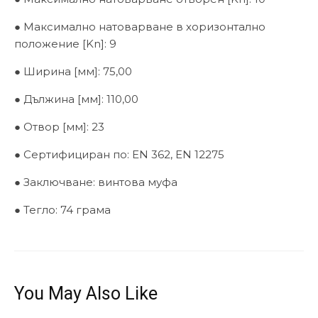
● Максимално натоварване в хоризонтално
положение [Kn]: 9
● Ширина [мм]: 75,00
● Дължина [мм]: 110,00
● Отвор [мм]: 23
● Сертифициран по: EN 362, EN 12275
● Заключване: винтова муфа
● Тегло: 74 грама
You May Also Like