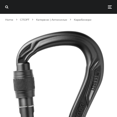
Home
СПОРТ
Катерене | Алпинизъм
Карабинери