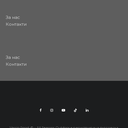
За нас
Контакти
За нас
Контакти
Varrio Sport © - All Seasons Outdoor e регистрирана търговска