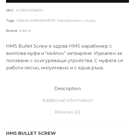
SKU:
4028545156835
Tags:
Edelrid
КАРАБИНЕРИ
Карабинери с муфа
Brand:
Edelrid
HMS Bullet Screw е здрав HMS карабинер с
винтова муфа и “кейлок” затваряне. Идеален за
ползване с осигуряващи утройства. С муфата се
работи лесно, интуитивно и с една ръка.
Description
Additional information
Reviews (0)
HMS BULLET SCREW