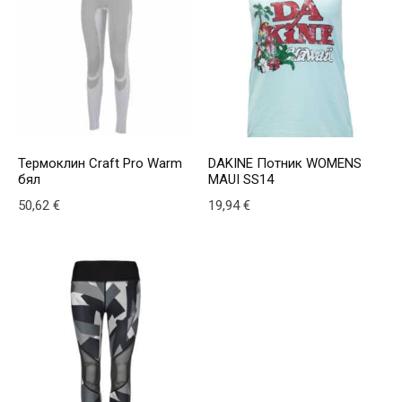
Термоклин Craft Pro Warm
DAKINE Потник WOMENS
бял
MAUI SS14
50,62
€
19,94
€
This product has multiple variants. The options may be
This product has multiple v