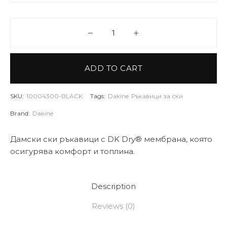
DAKINE Ски ръкавици WOMEN
ADD TO CART
SKU:
10004300-BLACK
Tags:
Dakine
Ръкавици за ски
Brand:
Dakine
Дамски ски ръкавици с DK Dry® мембрана, която
осигурява комфорт и топлина.
Description
Reviews (0)