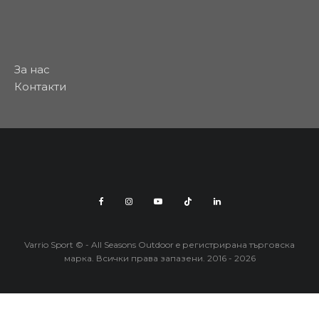
За нас
Контакти
Varrio Sport © - All Seasons Outdoor e регистрирана търговска
марка. Всички права запазени. 2016 - 2026