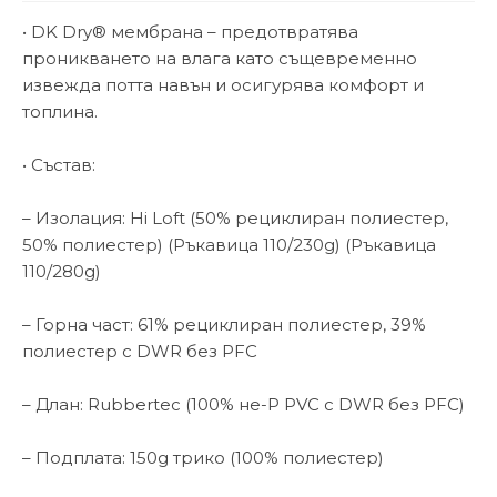
• DK Dry® мембрана – предотвратява
проникването на влага като същевременно
извежда потта навън и осигурява комфорт и
топлина.
• Състав:
– Изолация: Hi Loft (50% рециклиран полиестер,
50% полиестер) (Ръкавица 110/230g) (Ръкавица
110/280g)
– Горна част: 61% рециклиран полиестер, 39%
полиестер с DWR без PFC
– Длан: Rubbertec (100% не-P PVC с DWR без PFC)
– Подплата: 150g трико (100% полиестер)