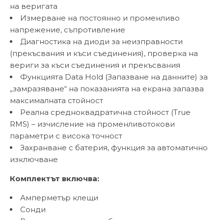
на веригата
Измерване на постоянно и променливо
напрежение, съпротивление
Диагностика на диоди за неизправности
(прекъсвания и къси съединения), проверка на
вериги за къси съединения и прекъсвания
Функцията Data Hold (Запазване на данните) за
„замразяване“ на показанията на екрана запазва
максималната стойност
Реална средноквадратична стойност (True
RMS) – изчисление на променливотокови
параметри с висока тoчност
Захранване с батерия, функция за автоматично
изключване
Комплектът включва:
Амперметър клещи
Сонди