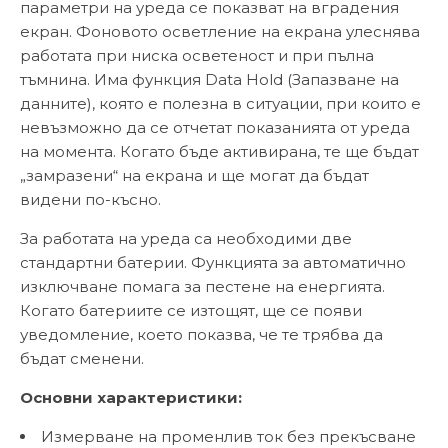
параметри на уреда се показват на вградения
екран. Фоновото осветление на екрана улеснява
работата при ниска осветеност и при пълна
тъмнина. Има функция Data Hold (Запазване на
данните), която е полезна в ситуации, при които е
невъзможно да се отчетат показанията от уреда
на момента. Когато бъде активирана, те ще бъдат
„замразени“ на екрана и ще могат да бъдат
видени по-късно.
За работата на уреда са необходими две
стандартни батерии. Функцията за автоматично
изключване помага за пестене на енергията.
Когато батериите се изтощят, ще се появи
уведомление, което показва, че те трябва да
бъдат сменени.
Основни характеристики:
Измерване на променлив ток без прекъсване