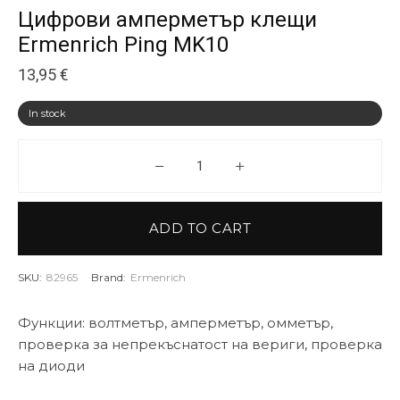
Цифрови амперметър клещи
Ermenrich Ping MK10
13,95
€
In stock
Цифрови амперметър клещи Er
ADD TO CART
SKU:
82965
Brand:
Ermenrich
Функции: волтметър, амперметър, омметър,
проверка за непрекъснатост на вериги, проверка
на диоди