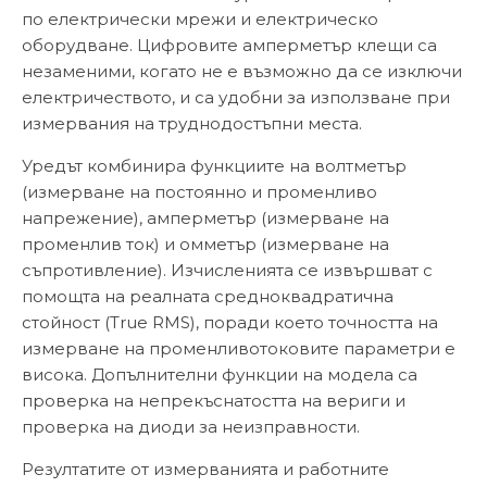
по електрически мрежи и електрическо
оборудване. Цифровите амперметър клещи са
незаменими, когато не е възможно да се изключи
електричеството, и са удобни за използване при
измервания на труднодостъпни места.
Уредът комбинира функциите на волтметър
(измерване на постоянно и променливо
напрежение), амперметър (измерване на
променлив ток) и омметър (измерване на
съпротивление). Изчисленията се извършват с
помощта на реалната средноквадратична
стойност (True RMS), поради което точността на
измерване на променливотоковите параметри е
висока. Допълнителни функции на модела са
проверка на непрекъснатостта на вериги и
проверка на диоди за неизправности.
Резултатите от измерванията и работните