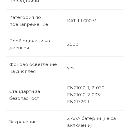
проводници
Категория по
КАТ. III 600 V
пренапрежение
Брой единици на
2000
дисплея
Фоново осветление
yes
на дисплея
EN61010-1,-2-030;
Стандарти за
EN61010-2-033;
безопасност
EN61326-1
2 AAA батерии (не са
Захранване
включени)