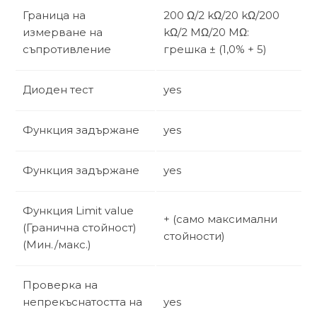
Граница на
200 Ω/2 kΩ/20 kΩ/200
измерване на
kΩ/2 MΩ/20 MΩ:
съпротивление
грешка ± (1,0% + 5)
Диоден тест
yes
Функция задържане
yes
Функция задържане
yes
Функция Limit value
+ (само максимални
(Гранична стойност)
стойности)
(Мин./макс.)
Проверка на
непрекъснатостта на
yes