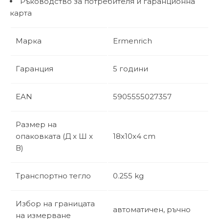
Ръководство за потребителя и гаранционна
карта
Марка
Ermenrich
Гаранция
5 години
EAN
5905555027357
Размер на
опаковката (Д x Ш x
18x10x4 cm
В)
Транспортно тегло
0.255 kg
Избор на границата
автоматичен, ръчно
на измерване