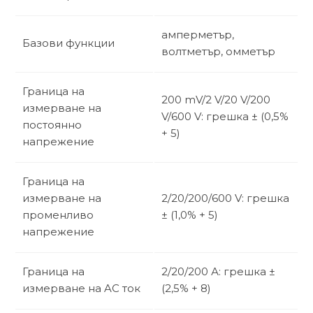
амперметър,
Базови функции
волтметър, омметър
Граница на
200 mV/2 V/20 V/200
измерване на
V/600 V: грешка ± (0,5%
постоянно
+ 5)
напрежение
Граница на
измерване на
2/20/200/600 V: грешка
променливо
± (1,0% + 5)
напрежение
Граница на
2/20/200 А: грешка ±
измерване на AC ток
(2,5% + 8)