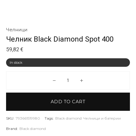
Челници
Челник Black Diamond Spot 400
59,82
€
In stock
Челник Black Diamond Spot 40
ADD TO CART
SKU:
793661519980
Tags:
Black diamond
Челници и батерии
Brand:
Black diamond