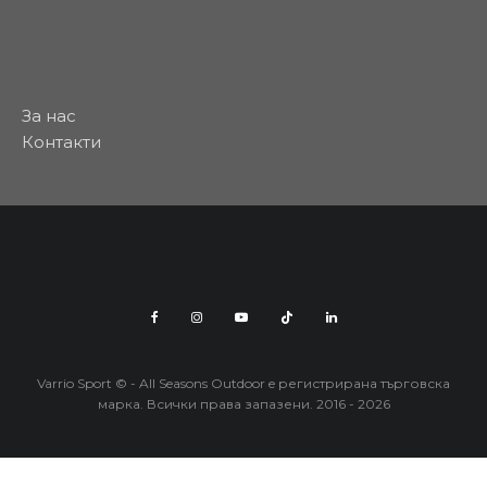
За нас
Контакти
Varrio Sport © - All Seasons Outdoor e регистрирана търговска
марка. Всички права запазени. 2016 - 2026